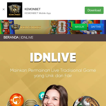
×
KEMONBET
Download
KEMONBET Mobile App
MASUK
DAFTAR
IDNLIVE
BERANDA