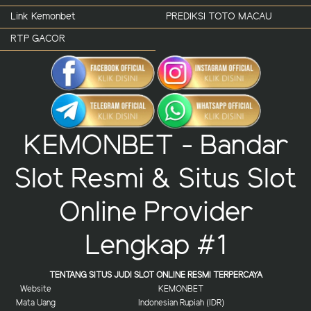
Link Kemonbet
PREDIKSI TOTO MACAU
RTP GACOR
KEMONBET - Bandar
Slot Resmi & Situs Slot
Online Provider
Lengkap #1
TENTANG SITUS JUDI SLOT ONLINE RESMI TERPERCAYA
Website
KEMONBET
Mata Uang
Indonesian Rupiah (IDR)