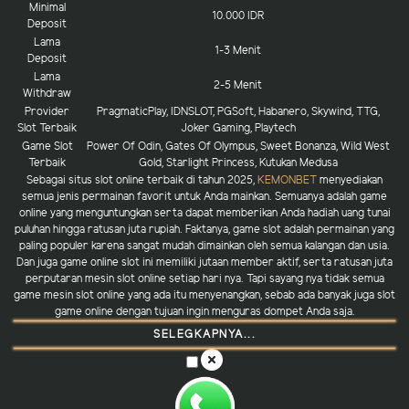
Minimal
10.000 IDR
Deposit
Lama
1-3 Menit
Deposit
Lama
2-5 Menit
Withdraw
Provider
PragmaticPlay, IDNSLOT, PGSoft, Habanero, Skywind, TTG,
Slot Terbaik
Joker Gaming, Playtech
Game Slot
Power Of Odin, Gates Of Olympus, Sweet Bonanza, Wild West
Terbaik
Gold, Starlight Princess, Kutukan Medusa
Sebagai situs slot online terbaik di tahun 2025,
KEMONBET
menyediakan
semua jenis permainan favorit untuk Anda mainkan. Semuanya adalah game
online yang menguntungkan serta dapat memberikan Anda hadiah uang tunai
puluhan hingga ratusan juta rupiah. Faktanya, game slot adalah permainan yang
paling populer karena sangat mudah dimainkan oleh semua kalangan dan usia.
Dan juga game online slot ini memiliki jutaan member aktif, serta ratusan juta
perputaran mesin slot online setiap hari nya. Tapi sayang nya tidak semua
game mesin slot online yang ada itu menyenangkan, sebab ada banyak juga slot
game online dengan tujuan ingin menguras dompet Anda saja.
SELEGKAPNYA...