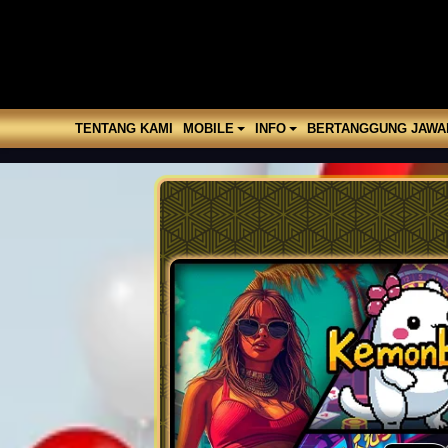
TENTANG KAMI
MOBILE
INFO
BERTANGGUNG JAWA