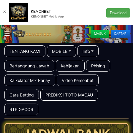
×
KEMONBET
Download
KEMONBET Mobile App
MASUK
DAFTAR
TENTANG KAMI
MOBILE
Info
Bertanggung Jawab
Kebijakan
Phising
Kalkulator Mix Parlay
Video Kemonbet
Cara Betting
PREDIKSI TOTO MACAU
RTP GACOR