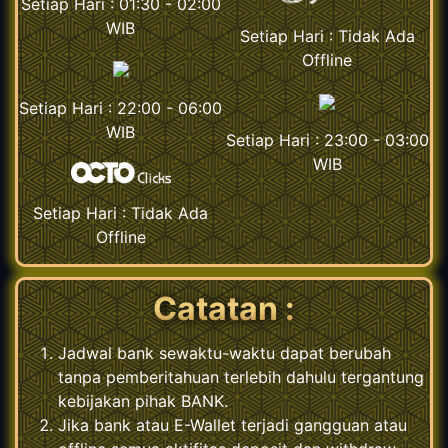
Setiap Hari : 01:30 - 02:00
WIB
Setiap Hari : Tidak Ada
Offline
Setiap Hari : 22:00 - 06:00
WIB
Setiap Hari : 23:00 - 03:00
WIB
Setiap Hari : Tidak Ada
Offline
Catatan :
Jadwal bank sewaktu-waktu dapat berubah
tanpa pemberitahuan terlebih dahulu tergantung
kebijakan pihak BANK.
Jika bank atau E-Wallet terjadi gangguan atau