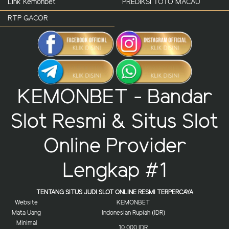
Link Kemonbet
PREDIKSI TOTO MACAU
RTP GACOR
KEMONBET - Bandar
Slot Resmi & Situs Slot
Online Provider
Lengkap #1
TENTANG SITUS JUDI SLOT ONLINE RESMI TERPERCAYA
Website
KEMONBET
Mata Uang
Indonesian Rupiah (IDR)
Minimal
10.000 IDR